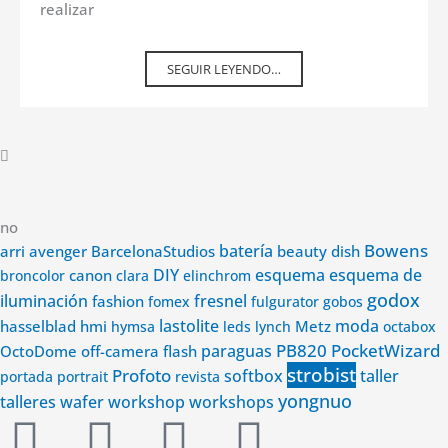
realizar
SEGUIR LEYENDO…
no
Bowens
avenger
batería
arri
BarcelonaStudios
beauty dish
DIY
esquema
esquema de
canon
broncolor
clara
elinchrom
godox
iluminación
fashion
fresnel
fomex
fulgurator
gobos
lastolite
Metz
moda
hasselblad
hmi
hymsa
leds
lynch
octabox
PB820
PocketWizard
paraguas
OctoDome
off-camera flash
strobist
Profoto
softbox
taller
portada
portrait
revista
yongnuo
wafer
talleres
workshop
workshops
Instagram
Youtube
Facebook-
Linkedin