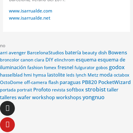
www.isarrualde.com
www.isarrualde.net
no
Bowens
avenger
batería
arri
BarcelonaStudios
beauty dish
DIY
esquema
esquema de
canon
broncolor
clara
elinchrom
godox
iluminación
fashion
fresnel
fomex
fulgurator
gobos
lastolite
Metz
moda
hasselblad
hmi
hymsa
leds
lynch
octabox
PB820
PocketWizard
paraguas
OctoDome
off-camera flash
strobist
Profoto
softbox
taller
portada
portrait
revista
yongnuo
wafer
talleres
workshop
workshops
Instagram
Youtube
Facebook-
Linkedin-
f
in