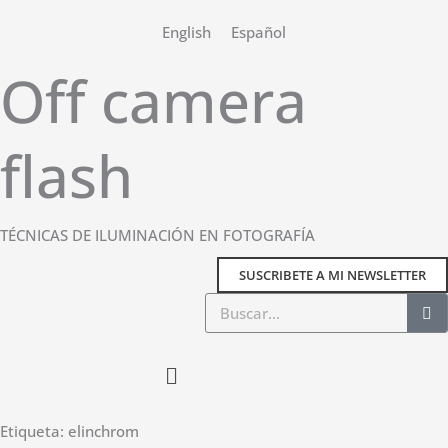
Ir
English
Español
al
contenido
Off camera
flash
TÉCNICAS DE ILUMINACIÓN EN FOTOGRAFÍA
SUSCRIBETE A MI NEWSLETTER
Buscar
Main
Menu
Etiqueta: elinchrom