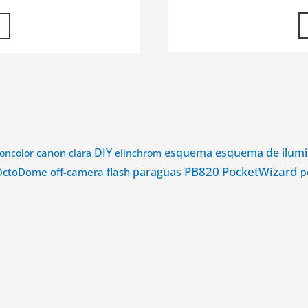
DIY
esquema
esquema de ilumi
canon
oncolor
clara
elinchrom
PB820
PocketWizard
paraguas
OctoDome
off-camera flash
p