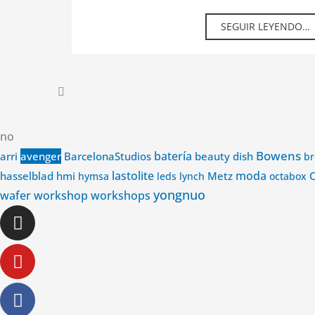
SEGUIR LEYENDO…
no
Bowens
avenger
batería
arri
BarcelonaStudios
beauty dish
br
lastolite
Metz
moda
hasselblad
hmi
hymsa
leds
lynch
octabox
yongnuo
wafer
workshop
workshops
Instagram
Youtube
Facebook-
Linkedin-
f
in