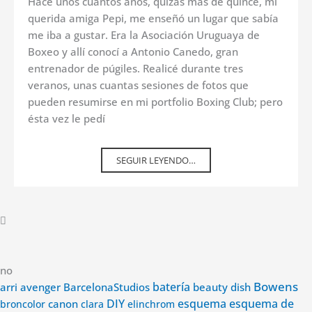
Hace unos cuantos años, quizás más de quince, mi
querida amiga Pepi, me enseñó un lugar que sabía
me iba a gustar. Era la Asociación Uruguaya de
Boxeo y allí conocí a Antonio Canedo, gran
entrenador de púgiles. Realicé durante tres
veranos, unas cuantas sesiones de fotos que
pueden resumirse en mi portfolio Boxing Club; pero
ésta vez le pedí
SEGUIR LEYENDO…
no
Bowens
avenger
batería
arri
BarcelonaStudios
beauty dish
DIY
esquema
esquema de
canon
broncolor
clara
elinchrom