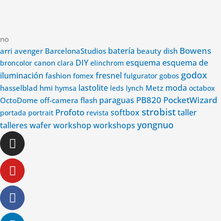
no
Bowens
avenger
batería
arri
BarcelonaStudios
beauty dish
DIY
esquema
esquema de
canon
broncolor
clara
elinchrom
godox
iluminación
fashion
fresnel
fomex
fulgurator
gobos
lastolite
Metz
moda
hasselblad
hmi
hymsa
leds
lynch
octabox
PB820
PocketWizard
paraguas
OctoDome
off-camera flash
strobist
Profoto
softbox
taller
portada
portrait
revista
yongnuo
wafer
talleres
workshop
workshops
Instagram
Youtube
Facebook-
Linkedin-
f
in