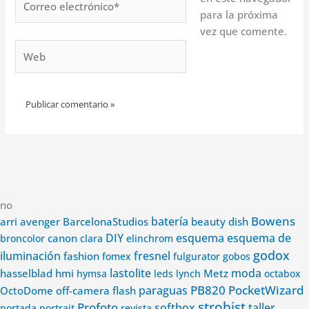
electrónico*
para la próxima
vez que comente.
Web
no
Bowens
avenger
batería
arri
BarcelonaStudios
beauty dish
DIY
esquema
esquema de
canon
broncolor
clara
elinchrom
godox
iluminación
fashion
fresnel
fomex
fulgurator
gobos
lastolite
Metz
moda
hasselblad
hmi
hymsa
leds
lynch
octabox
PB820
PocketWizard
paraguas
OctoDome
off-camera flash
strobist
Profoto
softbox
taller
portada
portrait
revista