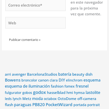
Correo
en este navegador
electrónico*
para la próxima
vez que comente.
Web
Alternative:
avenger
batería
arri
BarcelonaStudios
beauty dish
Bowens
DIY
esquema
canon
broncolor
clara
elinchrom
esquema de iluminación
fashion
fresnel
fomex
godox
lastolite
hasselblad
hmi
fulgurator
gobos
hymsa
Metz
moda
OctoDome
off-camera
leds
lynch
octabox
PB820
PocketWizard
paraguas
flash
portada
portrait