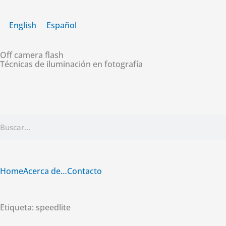
Ir
al
English
Español
contenido
Off camera flash
Técnicas de iluminación en fotografía
Buscar
Home
Acerca de…
Contacto
Etiqueta: speedlite