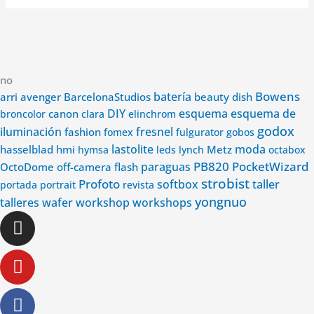
no
Bowens
avenger
batería
arri
BarcelonaStudios
beauty dish
DIY
esquema
esquema de
canon
broncolor
clara
elinchrom
godox
iluminación
fashion
fresnel
fomex
fulgurator
gobos
lastolite
Metz
moda
hasselblad
hmi
hymsa
leds
lynch
octabox
PB820
PocketWizard
paraguas
OctoDome
off-camera flash
strobist
Profoto
softbox
taller
portada
portrait
revista
yongnuo
wafer
talleres
workshop
workshops
Instagram
Youtube
Facebook-
Linkedin-
f
in