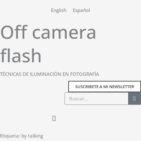
Ir
English
Español
al
contenido
Off camera
flash
TÉCNICAS DE ILUMINACIÓN EN FOTOGRAFÍA
SUSCRIBETE A MI NEWSLETTER
Buscar
Main
Menu
Etiqueta: by talking