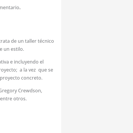
mentario
.
rata de un taller técnico
 un estilo.
iva e incluyendo el
royecto; a la vez que se
 proyecto concreto.
o Gregory Crewdson,
 entre otros.