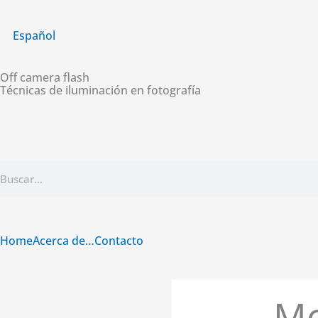
Ir
al
Español
contenido
Off camera flash
Técnicas de iluminación en fotografía
Buscar
Home
Acerca de…
Contacto
Mo