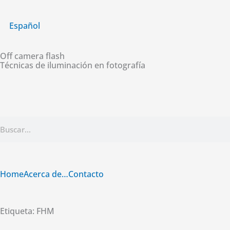
Ir
al
Español
contenido
Off camera flash
Técnicas de iluminación en fotografía
Buscar
Home
Acerca de…
Contacto
Etiqueta: FHM